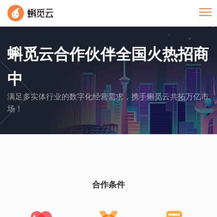
Tog
蝌觅云合作伙伴全国火热招商
中
满足多实体行业的数字化经营需求，携手蝌觅云共拓万亿市
场！
合作条件